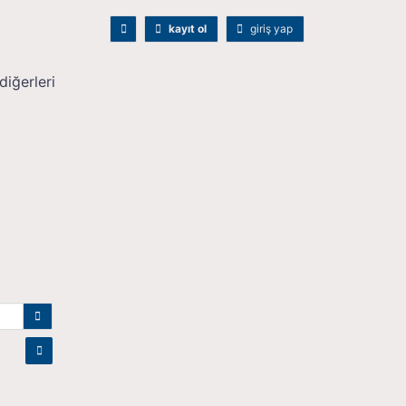
kayıt ol
giriş yap
diğerleri