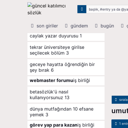
son giriler
rastgele
son giriler
gündem
bugün
ç
caylak yazar duyurusu
1
tekrar üniversiteye girilse
seçilecek bölüm
3
geceye hayatta öğrendiğin bir
şey bırak
6
webmaster forumu
iş birliği
betasözlük'ü nasıl
kullanıyorsunuz
13
sıral
dünya mutfağından 10 efsane
umut
yemek
3
1 ent
görev yap para kazan
iş birliği