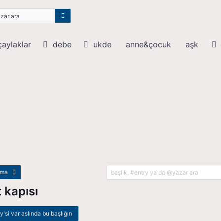
aylaklar
debe
ukde
anne&çocuk
aşk
ama
 kapısı
ry'si var aslında bu başlığın