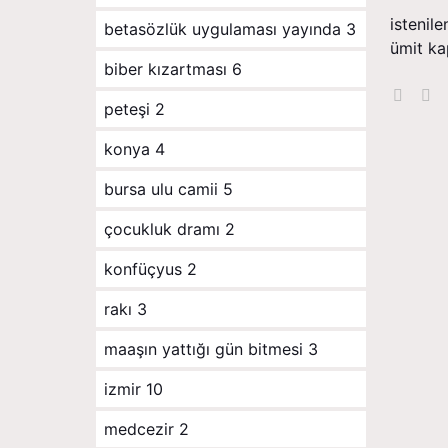
i̇steni
betasözlük uygulaması yayında
3
ümit kap
biber kızartması
6
peteşi
2
konya
4
bursa ulu camii
5
çocukluk dramı
2
konfüçyus
2
rakı
3
maaşın yattığı gün bitmesi
3
izmir
10
medcezir
2