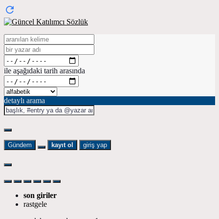
ile aşağıdaki tarih arasında
detaylı arama
Gündem
kayıt ol
giriş yap
son giriler
rastgele