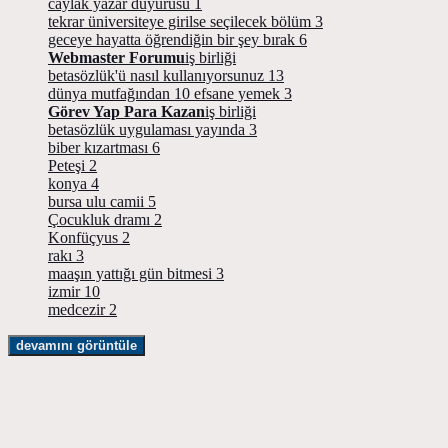
caylak yazar duyurusu
1
tekrar üniversiteye girilse seçilecek bölüm
3
geceye hayatta öğrendiğin bir şey bırak
6
Webmaster Forumu
iş birliği
betasözlük'ü nasıl kullanıyorsunuz
13
dünya mutfağından 10 efsane yemek
3
Görev Yap Para Kazan
iş birliği
betasözlük uygulaması yayında
3
biber kızartması
6
Peteşi
2
konya
4
bursa ulu camii
5
Çocukluk dramı
2
Konfüçyus
2
rakı
3
maaşın yattığı gün bitmesi
3
izmir
10
medcezir
2
devamını görüntüle