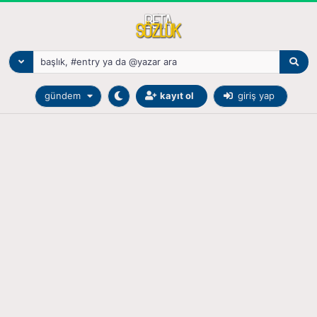
gündem
kayıt ol
giriş yap