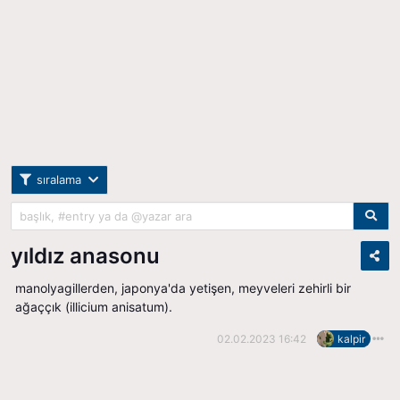
sıralama
yıldız anasonu
manolyagillerden, japonya'da yetişen, meyveleri zehirli bir
ağaççık (i̇llicium anisatum).
02.02.2023 16:42
kalpir