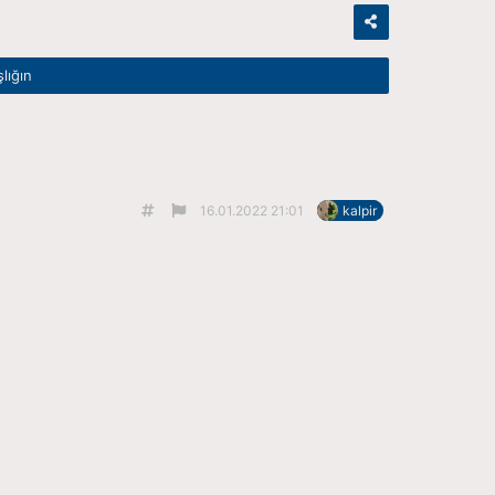
şlığın
16.01.2022 21:01
kalpir