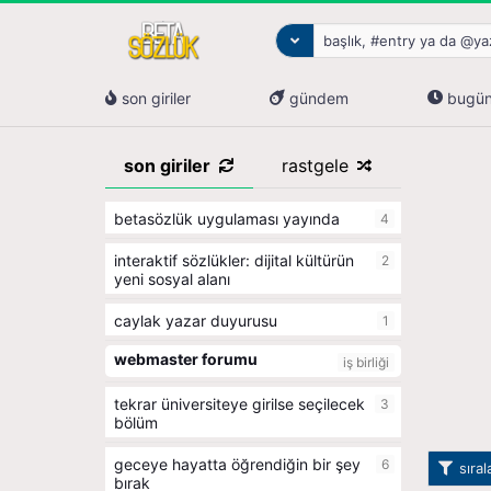
son giriler
gündem
bugü
son giriler
rastgele
betasözlük uygulaması yayında
4
i̇nteraktif sözlükler: dijital kültürün
2
yeni sosyal alanı
caylak yazar duyurusu
1
webmaster forumu
iş birliği
tekrar üniversiteye girilse seçilecek
3
bölüm
geceye hayatta öğrendiğin bir şey
6
sıra
bırak