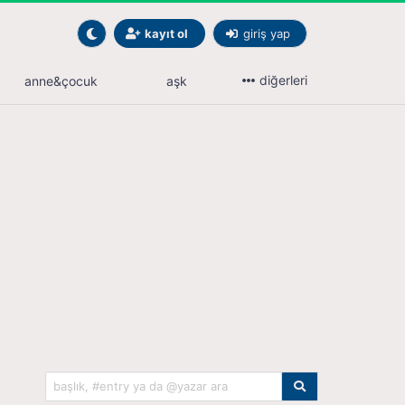
kayıt ol
giriş yap
diğerleri
anne&çocuk
aşk