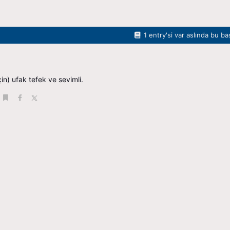
1 entry'si var aslında bu ba
çin) ufak tefek ve sevimli.