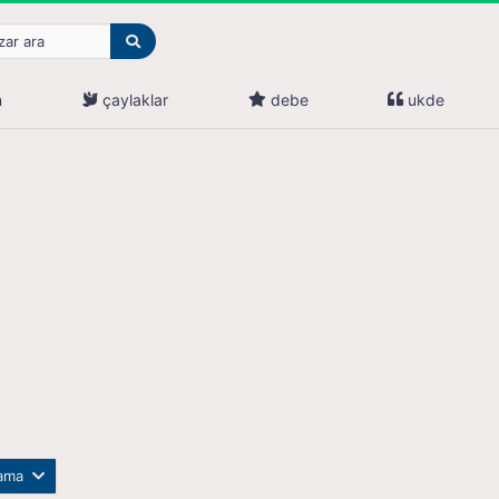
n
çaylaklar
debe
ukde
lama