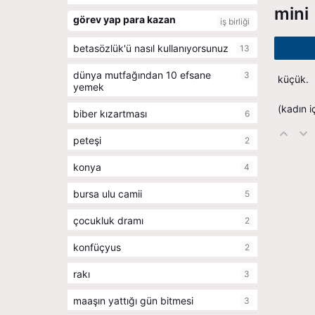
mini
görev yap para kazan
iş birliği
betasözlük'ü nasıl kullanıyorsunuz
13
dünya mutfağından 10 efsane
3
küçük.
yemek
(kadın i
biber kızartması
6
peteşi
2
konya
4
bursa ulu camii
5
çocukluk dramı
2
konfüçyus
2
rakı
3
maaşın yattığı gün bitmesi
3