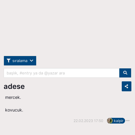
sıralama
adese
mercek.
kovucuk.
22.02.2023 17:50
kalpir