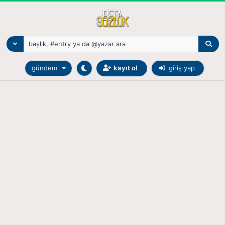
gündem
kayıt ol
giriş yap