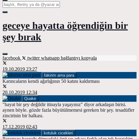
geceye hayatta öğrendiğin bir
şey bırak
facebook
twitter
whatsapp
bağlantıyı kopyala
19.10.2019 23:27
fakirim ama para
Karıncaların kendi ağırlığının 50 katını kaldırması
20.10.2019 12:34
Quake
"hayat bir şey değildir itinayla yaşayınız" diyor arkadaşın birisi.
aynen böyle. gözde fazla büyütülmemesi gereken bir şey. tesadüfler
zincirinin bir halkası.
17.12.2019 02:43
kotuluk cicekleri
Paraguay bayrağı dünyadaki önü ve arkası farklı olan tek bayraktır.