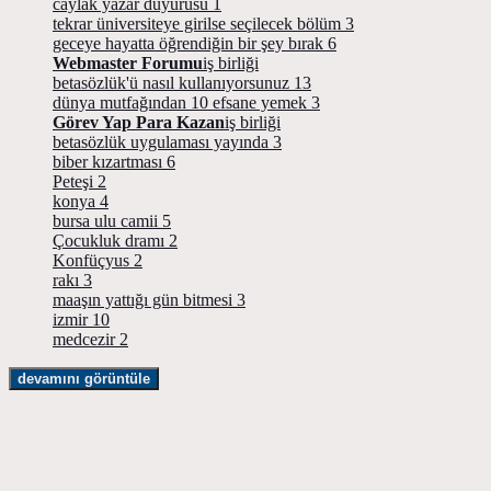
caylak yazar duyurusu
1
tekrar üniversiteye girilse seçilecek bölüm
3
geceye hayatta öğrendiğin bir şey bırak
6
Webmaster Forumu
iş birliği
betasözlük'ü nasıl kullanıyorsunuz
13
dünya mutfağından 10 efsane yemek
3
Görev Yap Para Kazan
iş birliği
betasözlük uygulaması yayında
3
biber kızartması
6
Peteşi
2
konya
4
bursa ulu camii
5
Çocukluk dramı
2
Konfüçyus
2
rakı
3
maaşın yattığı gün bitmesi
3
izmir
10
medcezir
2
devamını görüntüle