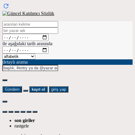
ile aşağıdaki tarih arasında
detaylı arama
Gündem
kayıt ol
giriş yap
son giriler
rastgele