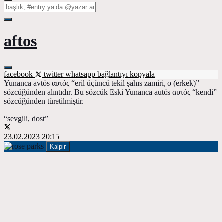
aftos
facebook
twitter
whatsapp
bağlantıyı kopyala
Yunanca avtós αυτός “eril üçüncü tekil şahıs zamiri, o (erkek)”
sözcüğünden alıntıdır. Bu sözcük Eski Yunanca autós αυτός “kendi”
sözcüğünden türetilmiştir.
“sevgili, dost”
23.02.2023 20:15
Kalpir