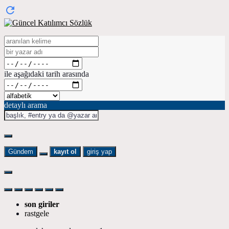
ile aşağıdaki tarih arasında
detaylı arama
Gündem
kayıt ol
giriş yap
son giriler
rastgele