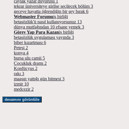
caylak yazar duyurusu
1
tekrar üniversiteye girilse seçilecek bölüm
3
geceye hayatta öğrendiğin bir şey bırak
6
Webmaster Forumu
iş birliği
betasözlük'ü nasıl kullanıyorsunuz
13
dünya mutfağından 10 efsane yemek
3
Görev Yap Para Kazan
iş birliği
betasözlük uygulaması yayında
3
biber kızartması
6
Peteşi
2
konya
4
bursa ulu camii
5
Çocukluk dramı
2
Konfüçyus
2
rakı
3
maaşın yattığı gün bitmesi
3
izmir
10
medcezir
2
devamını görüntüle