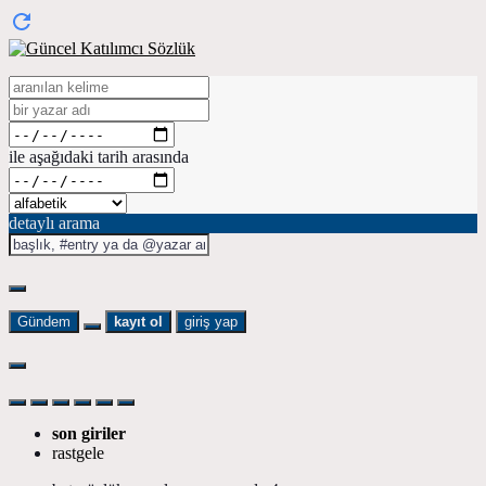
ile aşağıdaki tarih arasında
detaylı arama
Gündem
kayıt ol
giriş yap
son giriler
rastgele