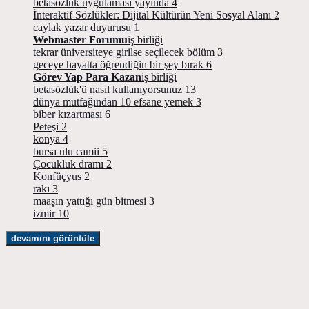
betasözlük uygulaması yayında
4
İnteraktif Sözlükler: Dijital Kültürün Yeni Sosyal Alanı
2
caylak yazar duyurusu
1
Webmaster Forumu
iş birliği
tekrar üniversiteye girilse seçilecek bölüm
3
geceye hayatta öğrendiğin bir şey bırak
6
Görev Yap Para Kazan
iş birliği
betasözlük'ü nasıl kullanıyorsunuz
13
dünya mutfağından 10 efsane yemek
3
biber kızartması
6
Peteşi
2
konya
4
bursa ulu camii
5
Çocukluk dramı
2
Konfüçyus
2
rakı
3
maaşın yattığı gün bitmesi
3
izmir
10
devamını görüntüle