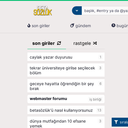
son giriler
gündem
bugü
son giriler
rastgele
caylak yazar duyurusu
1
tekrar üniversiteye girilse seçilecek
3
bölüm
geceye hayatta öğrendiğin bir şey
6
bırak
webmaster forumu
iş birliği
betasözlük'ü nasıl kullanıyorsunuz
13
dünya mutfağından 10 efsane
3
sıra
yemek