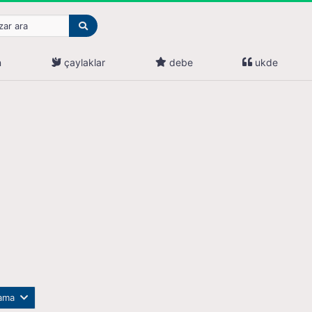
n
çaylaklar
debe
ukde
lama