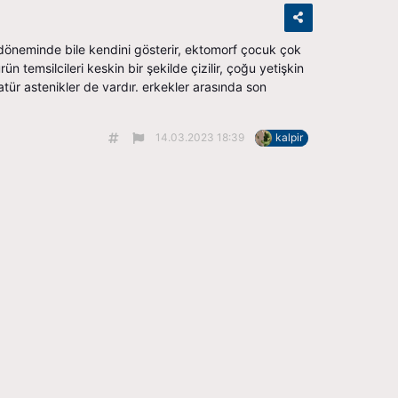
k döneminde bile kendini gösterir, ektomorf çocuk çok
n temsilcileri keskin bir şekilde çizilir, çoğu yetişkin
tür astenikler de vardır. erkekler arasında son
14.03.2023 18:39
kalpir