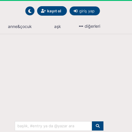
kayıt ol
giriş yap
diğerleri
anne&çocuk
aşk