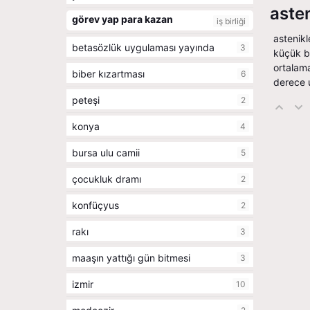
asten
görev yap para kazan
iş birliği
astenikl
betasözlük uygulaması yayında
3
küçük bi
ortalama
biber kızartması
6
derece u
peteşi
2
konya
4
bursa ulu camii
5
çocukluk dramı
2
konfüçyus
2
rakı
3
maaşın yattığı gün bitmesi
3
izmir
10