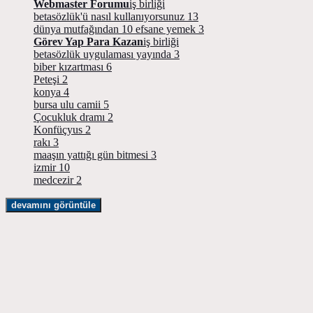
Webmaster Forumu
iş birliği
betasözlük'ü nasıl kullanıyorsunuz
13
dünya mutfağından 10 efsane yemek
3
Görev Yap Para Kazan
iş birliği
betasözlük uygulaması yayında
3
biber kızartması
6
Peteşi
2
konya
4
bursa ulu camii
5
Çocukluk dramı
2
Konfüçyus
2
rakı
3
maaşın yattığı gün bitmesi
3
izmir
10
medcezir
2
devamını görüntüle