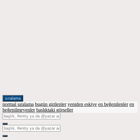
sıralama
normal sıralama
bugün girilenler
yeniden eskiye
en beğenilenler
en
beğenilmeyenler
başlıktaki görseller