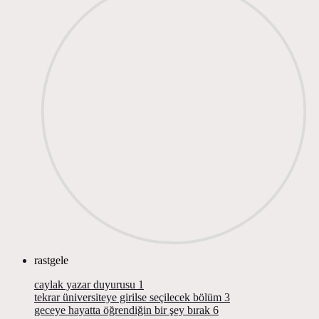
rastgele
caylak yazar duyurusu
1
tekrar üniversiteye girilse seçilecek bölüm
3
geceye hayatta öğrendiğin bir şey bırak
6