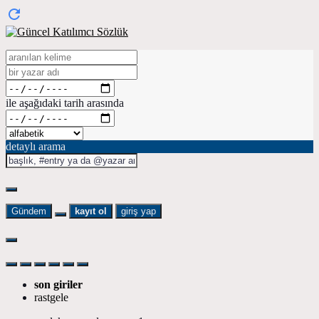
ile aşağıdaki tarih arasında
detaylı arama
Gündem
kayıt ol
giriş yap
son giriler
rastgele