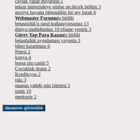
caylak yazar duyurusu
1
tekrar üniversiteye girilse seçilecek bölüm
3
geceye hayatta öğrendiğin bir şey bırak
6
Webmaster Forumu
iş birliği
betasözlük'ü nasıl kullanıyorsunuz
13
dünya mutfağından 10 efsane yemek
3
Görev Yap Para Kazan
iş birliği
betasözlük uygulaması yayında
3
biber kızartması
6
Peteşi
2
konya
4
bursa ulu camii
5
Çocukluk dramı
2
Konfüçyus
2
rakı
3
maaşın yattığı gün bitmesi
3
izmir
10
medcezir
2
devamını görüntüle