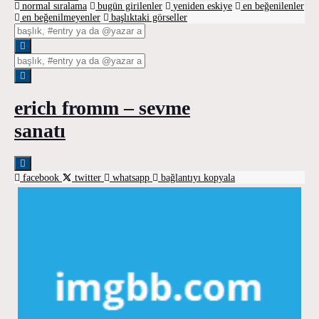
normal sıralama
bugün girilenler
yeniden eskiye
en beğenilenler
en beğenilmeyenler
başlıktaki görseller
erich fromm – sevme
sanatı
facebook
twitter
whatsapp
bağlantıyı kopyala