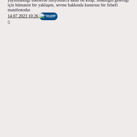
yayımlandığı ülkelerde milyonlarca satan bu kitap, insanlığın geleceği
için hümanist bir yaklaşım, sevme hakkında kusursuz bir felsefi
manifestodur.
14.07.2023 10:26
kalpir