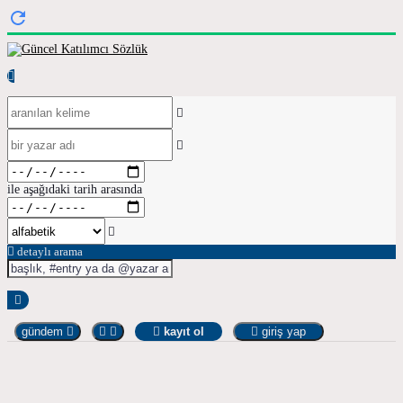
ile aşağıdaki tarih arasında
detaylı arama
gündem
kayıt ol
giriş yap