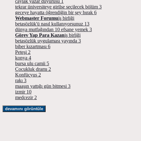
caylak yazar duyurusu
1
tekrar üniversiteye girilse seçilecek bölüm
3
geceye hayatta öğrendiğin bir şey bırak
6
Webmaster Forumu
iş birliği
betasözlük'ü nasıl kullanıyorsunuz
13
dünya mutfağından 10 efsane yemek
3
Görev Yap Para Kazan
iş birliği
betasözlük uygulaması yayında
3
biber kızartması
6
Peteşi
2
konya
4
bursa ulu camii
5
Çocukluk dramı
2
Konfüçyus
2
rakı
3
maaşın yattığı gün bitmesi
3
izmir
10
medcezir
2
devamını görüntüle