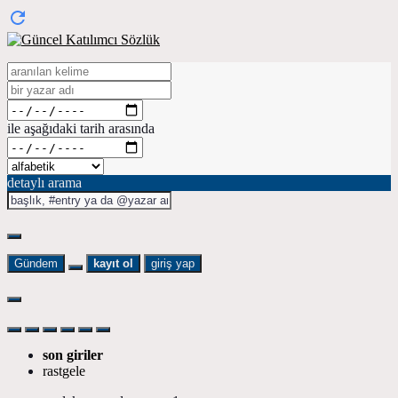
ile aşağıdaki tarih arasında
detaylı arama
Gündem
kayıt ol
giriş yap
son giriler
rastgele