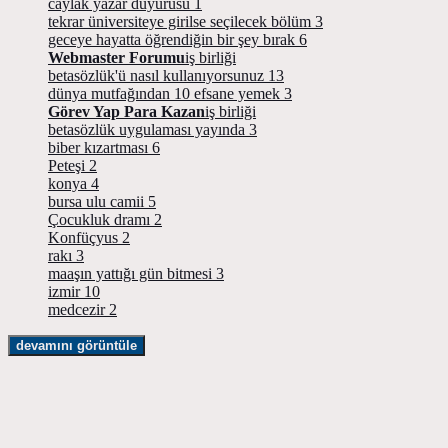
caylak yazar duyurusu
1
tekrar üniversiteye girilse seçilecek bölüm
3
geceye hayatta öğrendiğin bir şey bırak
6
Webmaster Forumu
iş birliği
betasözlük'ü nasıl kullanıyorsunuz
13
dünya mutfağından 10 efsane yemek
3
Görev Yap Para Kazan
iş birliği
betasözlük uygulaması yayında
3
biber kızartması
6
Peteşi
2
konya
4
bursa ulu camii
5
Çocukluk dramı
2
Konfüçyus
2
rakı
3
maaşın yattığı gün bitmesi
3
izmir
10
medcezir
2
devamını görüntüle