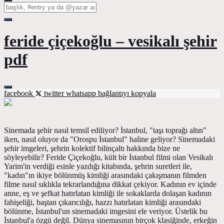
feride çiçekoğlu – vesikalı şehir
pdf
facebook
twitter
whatsapp
bağlantıyı kopyala
Sinemada şehir nasıl temsil ediliyor? İstanbul, "taşı toprağı altın"
iken, nasıl oluyor da "Orospu İstanbul" haline geliyor? Sinemadaki
şehir imgeleri, şehrin kolektif bilinçaltı hakkında bize ne
söyleyebilir? Feride Çiçekoğlu, kült bir İstanbul filmi olan Vesikalı
Yarim'in verdiği esinle yazdığı kitabında, şehrin suretleri ile,
"kadın"ın ikiye bölünmüş kimliği arasındaki çakışmanın filmden
filme nasıl sıklıkla tekrarlandığına dikkat çekiyor. Kadının ev içinde
anne, eş ve şefkat hatırlatan kimliği ile sokaklarda dolaşan kadının
fahişeliği, baştan çıkarıcılığı, hazzı hatırlatan kimliği arasındaki
bölünme, İstanbul'un sinemadaki imgesini ele veriyor. Üstelik bu
İstanbul'a özgü değil. Dünya sinemasının birçok klasiğinde, erkeğin