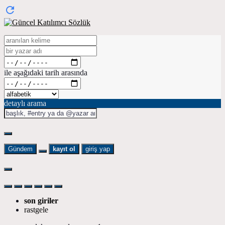
ile aşağıdaki tarih arasında
detaylı arama
Gündem
kayıt ol
giriş yap
son giriler
rastgele