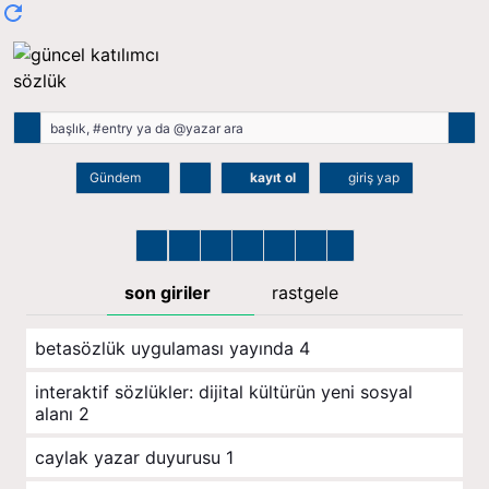
Gündem
kayıt ol
giriş yap
son giriler
rastgele
betasözlük uygulaması yayında
4
i̇nteraktif sözlükler: dijital kültürün yeni sosyal
alanı
2
caylak yazar duyurusu
1