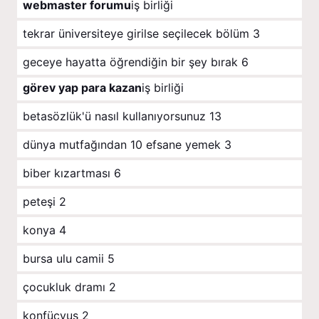
webmaster forumu
iş birliği
tekrar üniversiteye girilse seçilecek bölüm
3
geceye hayatta öğrendiğin bir şey bırak
6
görev yap para kazan
iş birliği
betasözlük'ü nasıl kullanıyorsunuz
13
dünya mutfağından 10 efsane yemek
3
biber kızartması
6
peteşi
2
konya
4
bursa ulu camii
5
çocukluk dramı
2
konfüçyus
2