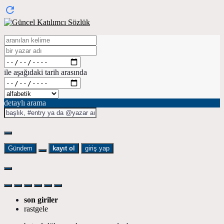
ile aşağıdaki tarih arasında
detaylı arama
Gündem
kayıt ol
giriş yap
son giriler
rastgele