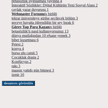
betasözlük uygulaması yayında
4
İnteraktif Sözlükler: Dijital Kültürün Yeni Sosyal Alanı
2
caylak yazar duyurusu
1
Webmaster Forumu
iş birliği
tekrar üniversiteye girilse seçilecek bölüm
3
geceye hayatta öğrendiğin bir şey bırak
6
Görev Yap Para Kazan
iş birliği
betasözlük'ü nasıl kullanıyorsunuz
13
dünya mutfağından 10 efsane yemek
3
biber kızartması
6
Peteşi
2
konya
4
bursa ulu camii
5
Çocukluk dramı
2
Konfüçyus
2
rakı
3
maaşın yattığı gün bitmesi
3
izmir
10
devamını görüntüle