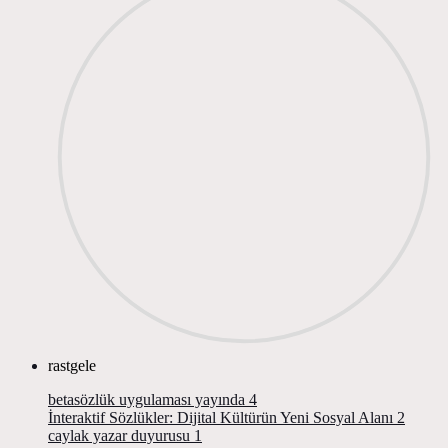
rastgele
betasözlük uygulaması yayında
4
İnteraktif Sözlükler: Dijital Kültürün Yeni Sosyal Alanı
2
caylak yazar duyurusu
1