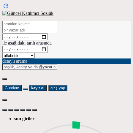
ile aşağıdaki tarih arasında
detaylı arama
Gündem
kayıt ol
giriş yap
son giriler