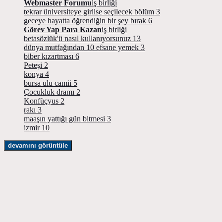
Webmaster Forumu
iş birliği
tekrar üniversiteye girilse seçilecek bölüm
3
geceye hayatta öğrendiğin bir şey bırak
6
Görev Yap Para Kazan
iş birliği
betasözlük'ü nasıl kullanıyorsunuz
13
dünya mutfağından 10 efsane yemek
3
biber kızartması
6
Peteşi
2
konya
4
bursa ulu camii
5
Çocukluk dramı
2
Konfüçyus
2
rakı
3
maaşın yattığı gün bitmesi
3
izmir
10
devamını görüntüle