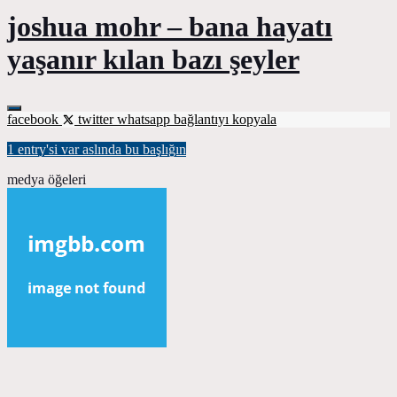
joshua mohr – bana hayatı
yaşanır kılan bazı şeyler
facebook
twitter
whatsapp
bağlantıyı kopyala
1 entry'si var aslında bu başlığın
medya öğeleri