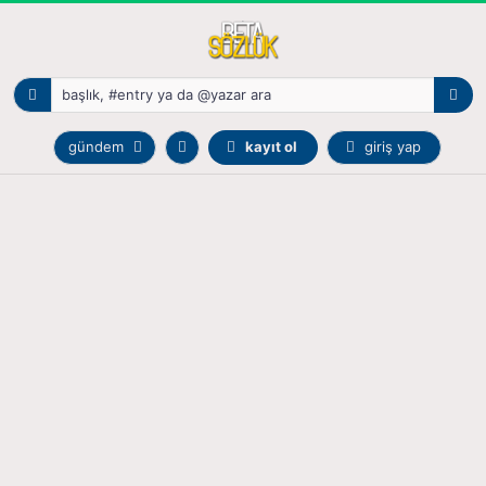
gündem
kayıt ol
giriş yap