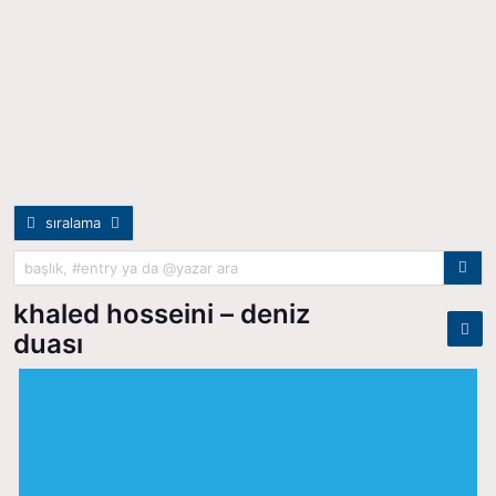
sıralama
khaled hosseini – deniz
duası