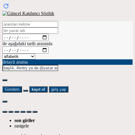
ile aşağıdaki tarih arasında
detaylı arama
Gündem
kayıt ol
giriş yap
son giriler
rastgele