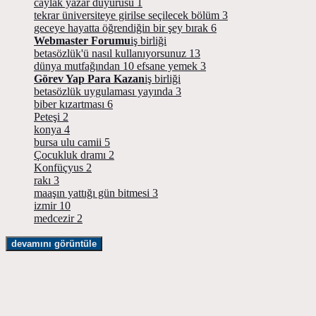
caylak yazar duyurusu
1
tekrar üniversiteye girilse seçilecek bölüm
3
geceye hayatta öğrendiğin bir şey bırak
6
Webmaster Forumu
iş birliği
betasözlük'ü nasıl kullanıyorsunuz
13
dünya mutfağından 10 efsane yemek
3
Görev Yap Para Kazan
iş birliği
betasözlük uygulaması yayında
3
biber kızartması
6
Peteşi
2
konya
4
bursa ulu camii
5
Çocukluk dramı
2
Konfüçyus
2
rakı
3
maaşın yattığı gün bitmesi
3
izmir
10
medcezir
2
devamını görüntüle