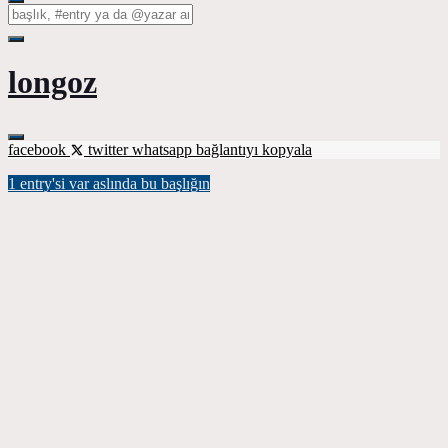
longoz
facebook
twitter
whatsapp
bağlantıyı kopyala
1 entry'si var aslında bu başlığın