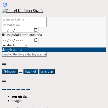
ile aşağıdaki tarih arasında
detaylı arama
Gündem
kayıt ol
giriş yap
son giriler
rastgele