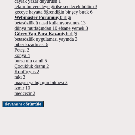
caylak yazar duyurusu
1
tekrar üniversiteye girilse seçilecek bölüm
3
geceye hayatta öğrendiğin bir şey bırak
6
Webmaster Forumu
iş birliği
betasözlük'ü nasıl kullanıyorsunuz
13
dünya mutfağından 10 efsane yemek
3
Görev Yap Para Kazan
iş birliği
betasözlük uygulaması yayında
3
biber kızartması
6
Peteşi
2
konya
4
bursa ulu camii
5
Çocukluk dramı
2
Konfüçyus
2
rakı
3
maaşın yattığı gün bitmesi
3
izmir
10
medcezir
2
devamını görüntüle