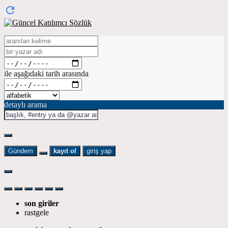
ile aşağıdaki tarih arasında
detaylı arama
Gündem
kayıt ol
giriş yap
son giriler
rastgele