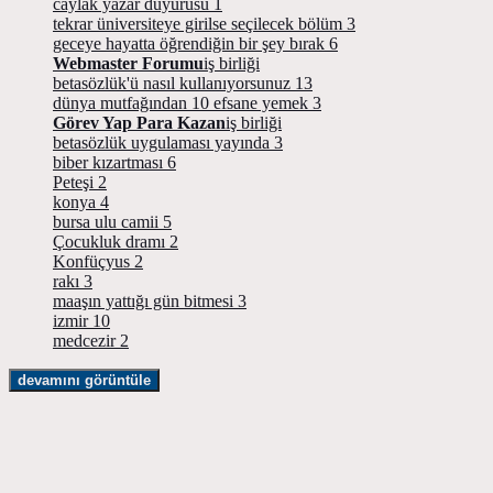
caylak yazar duyurusu
1
tekrar üniversiteye girilse seçilecek bölüm
3
geceye hayatta öğrendiğin bir şey bırak
6
Webmaster Forumu
iş birliği
betasözlük'ü nasıl kullanıyorsunuz
13
dünya mutfağından 10 efsane yemek
3
Görev Yap Para Kazan
iş birliği
betasözlük uygulaması yayında
3
biber kızartması
6
Peteşi
2
konya
4
bursa ulu camii
5
Çocukluk dramı
2
Konfüçyus
2
rakı
3
maaşın yattığı gün bitmesi
3
izmir
10
medcezir
2
devamını görüntüle