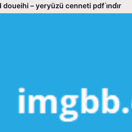
 doueihi – yeryüzü cenneti pdf i̇ndi̇r