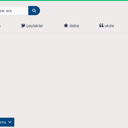
n
çaylaklar
debe
ukde
lama