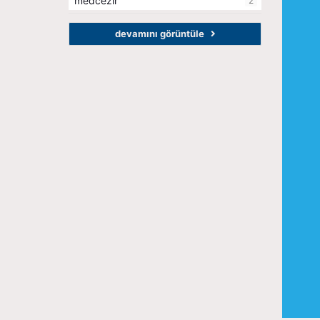
medcezir
2
devamını görüntüle