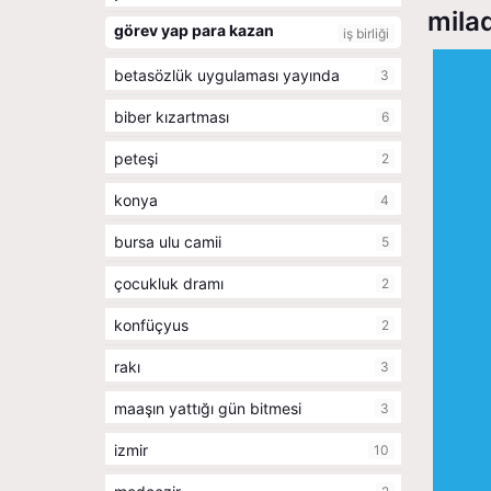
milad
görev yap para kazan
iş birliği
betasözlük uygulaması yayında
3
biber kızartması
6
peteşi
2
konya
4
bursa ulu camii
5
çocukluk dramı
2
konfüçyus
2
rakı
3
maaşın yattığı gün bitmesi
3
izmir
10