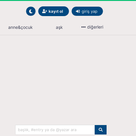
kayıt ol
giriş yap
diğerleri
anne&çocuk
aşk