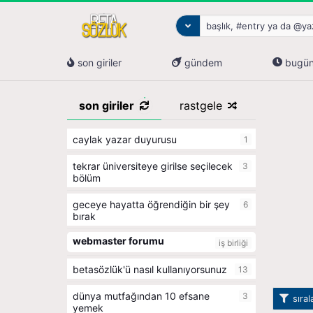
son giriler
gündem
bugü
son giriler
rastgele
caylak yazar duyurusu
1
tekrar üniversiteye girilse seçilecek
3
bölüm
geceye hayatta öğrendiğin bir şey
6
bırak
webmaster forumu
iş birliği
betasözlük'ü nasıl kullanıyorsunuz
13
dünya mutfağından 10 efsane
3
sıra
yemek