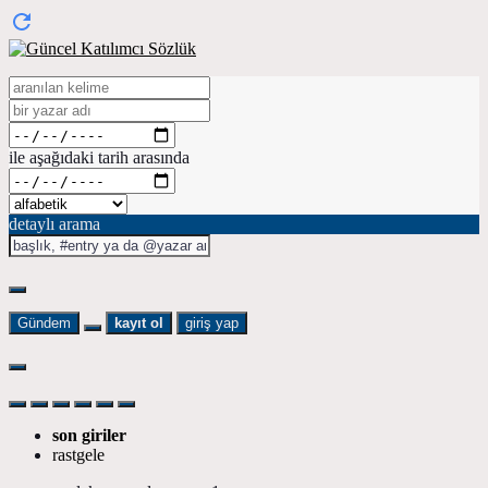
ile aşağıdaki tarih arasında
detaylı arama
Gündem
kayıt ol
giriş yap
son giriler
rastgele