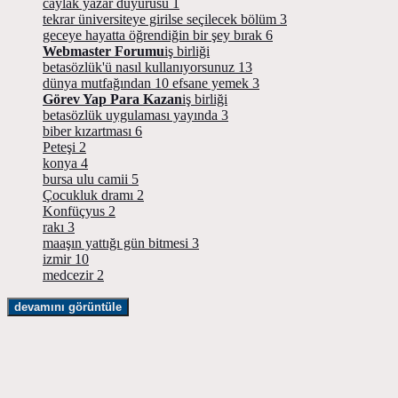
caylak yazar duyurusu
1
tekrar üniversiteye girilse seçilecek bölüm
3
geceye hayatta öğrendiğin bir şey bırak
6
Webmaster Forumu
iş birliği
betasözlük'ü nasıl kullanıyorsunuz
13
dünya mutfağından 10 efsane yemek
3
Görev Yap Para Kazan
iş birliği
betasözlük uygulaması yayında
3
biber kızartması
6
Peteşi
2
konya
4
bursa ulu camii
5
Çocukluk dramı
2
Konfüçyus
2
rakı
3
maaşın yattığı gün bitmesi
3
izmir
10
medcezir
2
devamını görüntüle