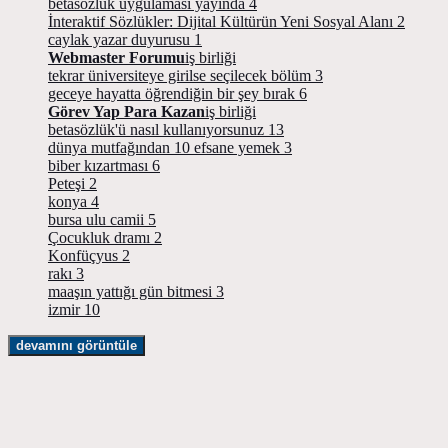
betasözlük uygulaması yayında
4
İnteraktif Sözlükler: Dijital Kültürün Yeni Sosyal Alanı
2
caylak yazar duyurusu
1
Webmaster Forumu
iş birliği
tekrar üniversiteye girilse seçilecek bölüm
3
geceye hayatta öğrendiğin bir şey bırak
6
Görev Yap Para Kazan
iş birliği
betasözlük'ü nasıl kullanıyorsunuz
13
dünya mutfağından 10 efsane yemek
3
biber kızartması
6
Peteşi
2
konya
4
bursa ulu camii
5
Çocukluk dramı
2
Konfüçyus
2
rakı
3
maaşın yattığı gün bitmesi
3
izmir
10
devamını görüntüle