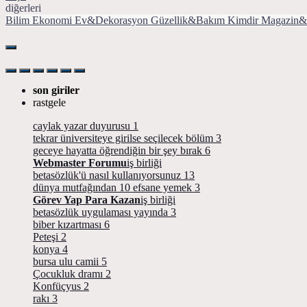
diğerleri
Bilim
Ekonomi
Ev&Dekorasyon
Güzellik&Bakım
Kimdir
Magazin&
son giriler
rastgele
caylak yazar duyurusu
1
tekrar üniversiteye girilse seçilecek bölüm
3
geceye hayatta öğrendiğin bir şey bırak
6
Webmaster Forumu
iş birliği
betasözlük'ü nasıl kullanıyorsunuz
13
dünya mutfağından 10 efsane yemek
3
Görev Yap Para Kazan
iş birliği
betasözlük uygulaması yayında
3
biber kızartması
6
Peteşi
2
konya
4
bursa ulu camii
5
Çocukluk dramı
2
Konfüçyus
2
rakı
3