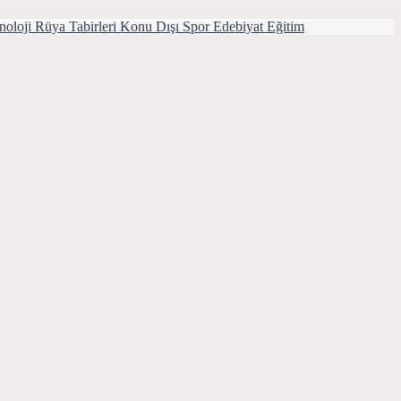
noloji
Rüya Tabirleri
Konu Dışı
Spor
Edebiyat
Eğitim