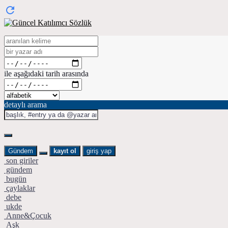
ile aşağıdaki tarih arasında
detaylı arama
Gündem
kayıt ol
giriş yap
son giriler
gündem
bugün
çaylaklar
debe
ukde
Anne&Çocuk
Aşk