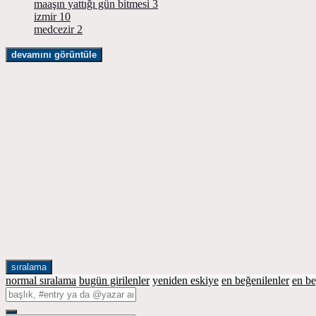
maaşın yattığı gün bitmesi
3
izmir
10
medcezir
2
devamını görüntüle
sıralama
normal sıralama
bugün girilenler
yeniden eskiye
en beğenilenler
en b