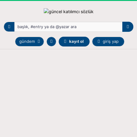
gündem
kayıt ol
giriş yap