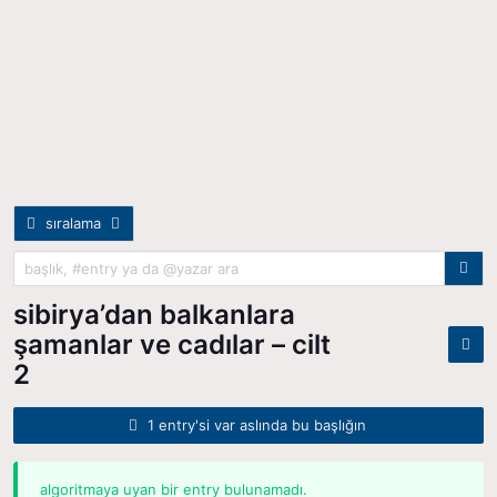
sıralama
sibirya’dan balkanlara
şamanlar ve cadılar – cilt
2
1 entry'si var aslında bu başlığın
algoritmaya uyan bir entry bulunamadı.