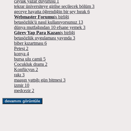
caylak yazar duyurusu
1
tekrar üniversiteye girilse seçilecek bölüm
3
geceye hayatta öğrendiğin bir şey bırak
6
Webmaster Forumu
iş birliği
betasözlük'ü nasıl kullanıyorsunuz
13
dünya mutfağından 10 efsane yemek
3
Görev Yap Para Kazan
iş birliği
betasözlük uygulaması yayında
3
biber kızartması
6
Peteşi
2
konya
4
bursa ulu camii
5
Çocukluk dramı
2
Konfüçyus
2
rakı
3
maaşın yattığı gün bitmesi
3
izmir
10
medcezir
2
devamını görüntüle