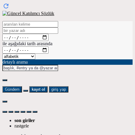
ile aşağıdaki tarih arasında
detaylı arama
Gündem
kayıt ol
giriş yap
son giriler
rastgele