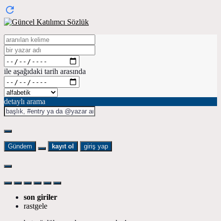
ile aşağıdaki tarih arasında
detaylı arama
Gündem
kayıt ol
giriş yap
son giriler
rastgele