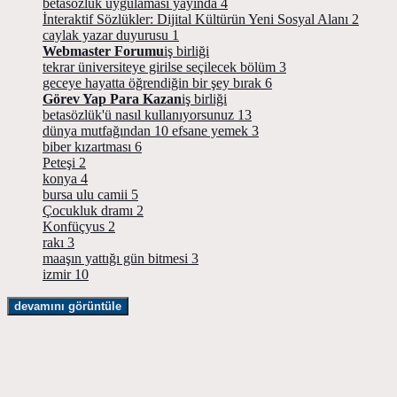
betasözlük uygulaması yayında
4
İnteraktif Sözlükler: Dijital Kültürün Yeni Sosyal Alanı
2
caylak yazar duyurusu
1
Webmaster Forumu
iş birliği
tekrar üniversiteye girilse seçilecek bölüm
3
geceye hayatta öğrendiğin bir şey bırak
6
Görev Yap Para Kazan
iş birliği
betasözlük'ü nasıl kullanıyorsunuz
13
dünya mutfağından 10 efsane yemek
3
biber kızartması
6
Peteşi
2
konya
4
bursa ulu camii
5
Çocukluk dramı
2
Konfüçyus
2
rakı
3
maaşın yattığı gün bitmesi
3
izmir
10
devamını görüntüle