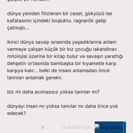
dünya yeniden filizlenen bir ceset, gökyüzü ise
kafatasının içindeki boşluktu. ragnarök gelip
çatmıştı…
i̇kinci dünya savaşı sırasında yaşadıklarına anlam
vermeye çalışan küçük bir kız çocuğu i̇skandinav
mitolojisi üzerine bir kitap bulur ve savaşın yarattığı
dehşetin ortasında bambaşka bir kıyametle karşı
karşıya kalır… belki de insanı anlamadan önce
tanrıları anlamak gerekir.
biz mi daha acımasızız yoksa tanrılar mı?
dünyayı insan mı yoksa tanrılar mı daha önce yok
edecek?
Ka
12.06.2023 10:35