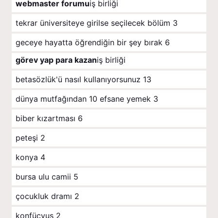
webmaster forumu
iş birliği
tekrar üniversiteye girilse seçilecek bölüm
3
geceye hayatta öğrendiğin bir şey bırak
6
görev yap para kazan
iş birliği
betasözlük'ü nasıl kullanıyorsunuz
13
dünya mutfağından 10 efsane yemek
3
biber kızartması
6
peteşi
2
konya
4
bursa ulu camii
5
çocukluk dramı
2
konfüçyus
2