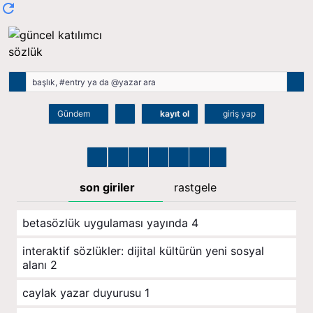
Gündem
kayıt ol
giriş yap
son giriler
rastgele
betasözlük uygulaması yayında
4
i̇nteraktif sözlükler: dijital kültürün yeni sosyal
alanı
2
caylak yazar duyurusu
1