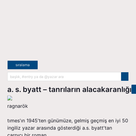
sıralama
a. s. byatt – tanrıların alacakaranlığı
ragnarök
times'ın 1945'ten günümüze, gelmiş geçmiş en i̇yi 50
i̇ngiliz yazar arasında gösterdiği a.s. byatt'tan
çarpıcı bir roman…