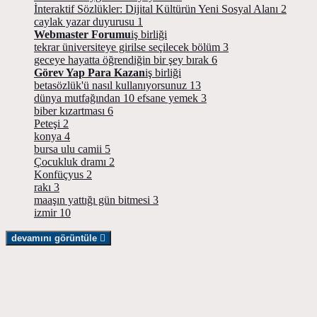
İnteraktif Sözlükler: Dijital Kültürün Yeni Sosyal Alanı
2
caylak yazar duyurusu
1
Webmaster Forumu
iş birliği
tekrar üniversiteye girilse seçilecek bölüm
3
geceye hayatta öğrendiğin bir şey bırak
6
Görev Yap Para Kazan
iş birliği
betasözlük'ü nasıl kullanıyorsunuz
13
dünya mutfağından 10 efsane yemek
3
biber kızartması
6
Peteşi
2
konya
4
bursa ulu camii
5
Çocukluk dramı
2
Konfüçyus
2
rakı
3
maaşın yattığı gün bitmesi
3
izmir
10
devamını görüntüle