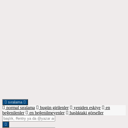
sıralama
normal sıralama
bugün girilenler
yeniden eskiye
en
beğenilenler
en beğenilmeyenler
başlıktaki görseller