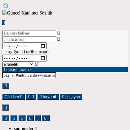
ile aşağıdaki tarih arasında
detaylı arama
Gündem
kayıt ol
giriş yap
son giriler