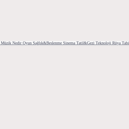
Müzik
Nedir
Oyun
Sağlık&Beslenme
Sinema
Tatil&Gezi
Teknoloji
Rüya Tabi