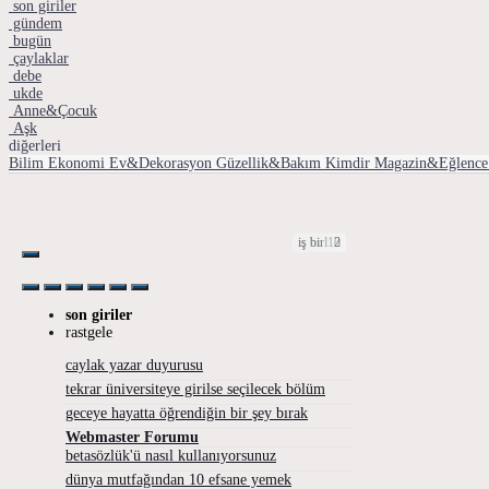
son giriler
gündem
bugün
çaylaklar
debe
ukde
Anne&Çocuk
Aşk
diğerleri
Bilim
Ekonomi
Ev&Dekorasyon
Güzellik&Bakım
Kimdir
Magazin&Eğlence
iş birliği
iş birliği
13
10
1
3
6
3
3
6
2
4
5
2
2
3
3
2
son giriler
rastgele
caylak yazar duyurusu
tekrar üniversiteye girilse seçilecek bölüm
geceye hayatta öğrendiğin bir şey bırak
Webmaster Forumu
betasözlük'ü nasıl kullanıyorsunuz
dünya mutfağından 10 efsane yemek