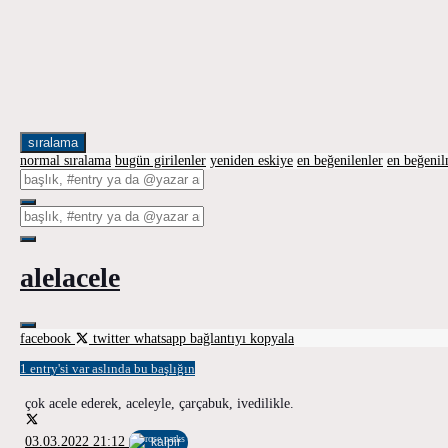
sıralama
normal sıralama
bugün girilenler
yeniden eskiye
en beğenilenler
en beğeni
alelacele
facebook
twitter
whatsapp
bağlantıyı kopyala
1 entry'si var aslında bu başlığın
çok acele ederek, aceleyle, çarçabuk, ivedilikle.
03.03.2022 21:12
kalpir