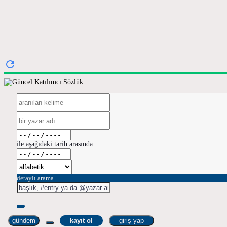
ile aşağıdaki tarih arasında
detaylı arama
gündem
kayıt ol
giriş yap