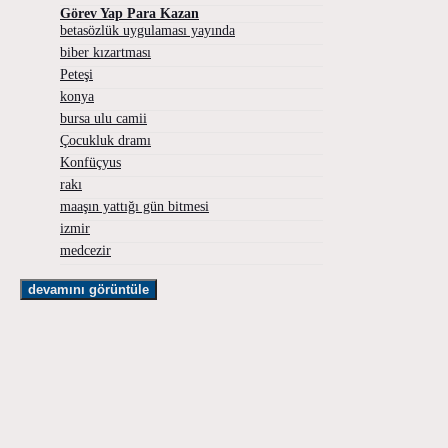
Görev Yap Para Kazan
betasözlük uygulaması yayında
biber kızartması
Peteşi
konya
bursa ulu camii
Çocukluk dramı
Konfüçyus
rakı
maaşın yattığı gün bitmesi
izmir
medcezir
devamını görüntüle