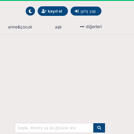
kayıt ol
giriş yap
diğerleri
anne&çocuk
aşk