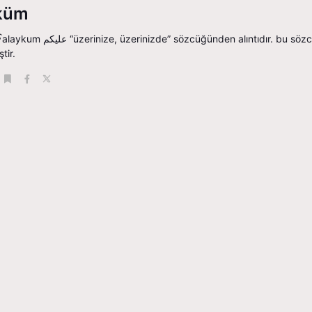
küm
nden alıntıdır. bu sözcük arapça ˁalā “üzeri, üstü” sözcüğünden
ştir.