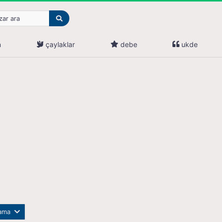
n
çaylaklar
debe
ukde
lama