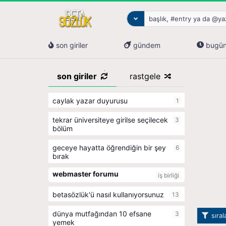
son giriler
gündem
bugü
son giriler
rastgele
caylak yazar duyurusu
1
tekrar üniversiteye girilse seçilecek
3
bölüm
geceye hayatta öğrendiğin bir şey
6
bırak
webmaster forumu
iş birliği
betasözlük'ü nasıl kullanıyorsunuz
13
dünya mutfağından 10 efsane
3
sıra
yemek