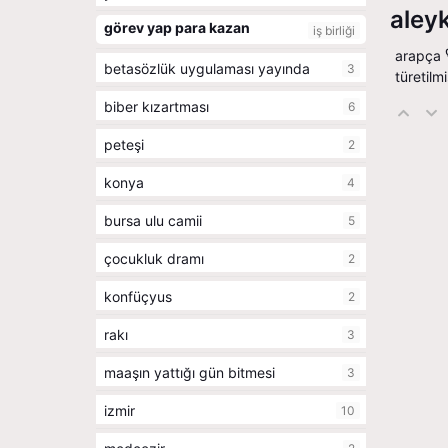
aley
görev yap para kazan
iş birliği
arapça ˁalaykum عليكم “üzerinize, üzerinizde” sözcüğü
betasözlük uygulaması yayında
3
türetilmi
biber kızartması
6
peteşi
2
konya
4
bursa ulu camii
5
çocukluk dramı
2
konfüçyus
2
rakı
3
maaşın yattığı gün bitmesi
3
izmir
10