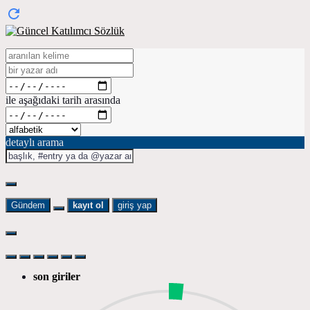
ile aşağıdaki tarih arasında
detaylı arama
Gündem
kayıt ol
giriş yap
son giriler