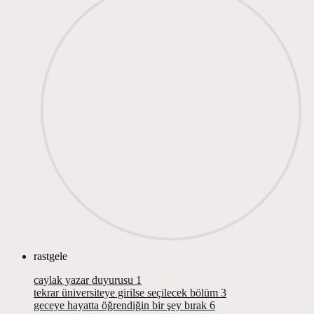
rastgele
caylak yazar duyurusu
1
tekrar üniversiteye girilse seçilecek bölüm
3
geceye hayatta öğrendiğin bir şey bırak
6