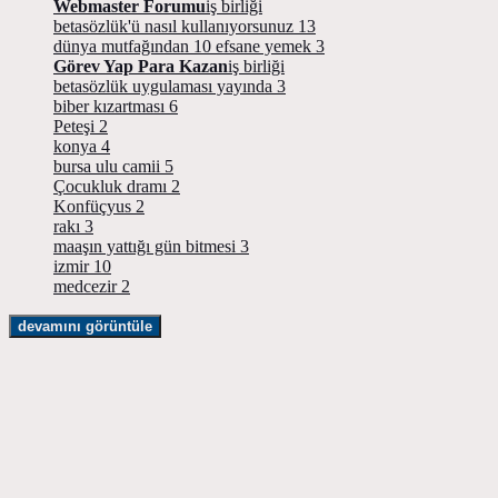
Webmaster Forumu
iş birliği
betasözlük'ü nasıl kullanıyorsunuz
13
dünya mutfağından 10 efsane yemek
3
Görev Yap Para Kazan
iş birliği
betasözlük uygulaması yayında
3
biber kızartması
6
Peteşi
2
konya
4
bursa ulu camii
5
Çocukluk dramı
2
Konfüçyus
2
rakı
3
maaşın yattığı gün bitmesi
3
izmir
10
medcezir
2
devamını görüntüle