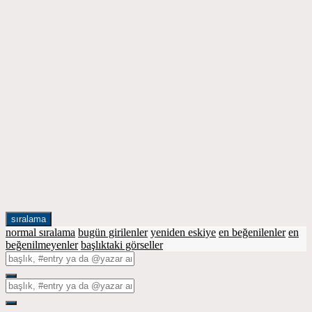
sıralama
normal sıralama
bugün girilenler
yeniden eskiye
en beğenilenler
en
beğenilmeyenler
başlıktaki görseller