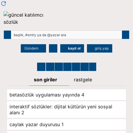
Gündem
kayıt ol
giriş yap
son giriler
rastgele
betasözlük uygulaması yayında
4
i̇nteraktif sözlükler: dijital kültürün yeni sosyal
alanı
2
caylak yazar duyurusu
1