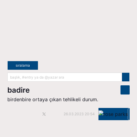
sıralama
badire
birdenbire ortaya çıkan tehlikeli durum.
K
26.03.2023 20:54