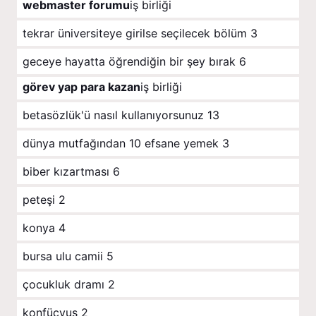
webmaster forumu
iş birliği
tekrar üniversiteye girilse seçilecek bölüm
3
geceye hayatta öğrendiğin bir şey bırak
6
görev yap para kazan
iş birliği
betasözlük'ü nasıl kullanıyorsunuz
13
dünya mutfağından 10 efsane yemek
3
biber kızartması
6
peteşi
2
konya
4
bursa ulu camii
5
çocukluk dramı
2
konfüçyus
2