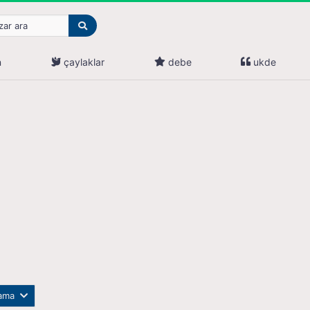
n
çaylaklar
debe
ukde
lama