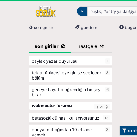
son giriler
gündem
bugü
son giriler
rastgele
caylak yazar duyurusu
1
tekrar üniversiteye girilse seçilecek
3
bölüm
geceye hayatta öğrendiğin bir şey
6
bırak
webmaster forumu
iş birliği
betasözlük'ü nasıl kullanıyorsunuz
13
dünya mutfağından 10 efsane
3
sıra
yemek