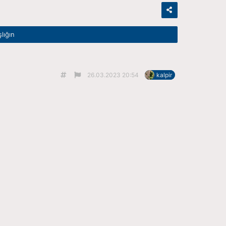
şlığın
26.03.2023 20:54
kalpir