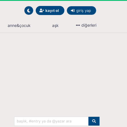
kayıt ol
giriş yap
diğerleri
anne&çocuk
aşk