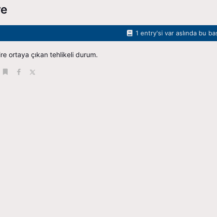
re
1 entry'si var aslında bu ba
re ortaya çıkan tehlikeli durum.