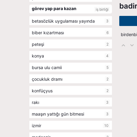
badi
görev yap para kazan
iş birliği
betasözlük uygulaması yayında
3
biber kızartması
6
birdenbi
peteşi
2
konya
4
bursa ulu camii
5
çocukluk dramı
2
konfüçyus
2
rakı
3
maaşın yattığı gün bitmesi
3
izmir
10