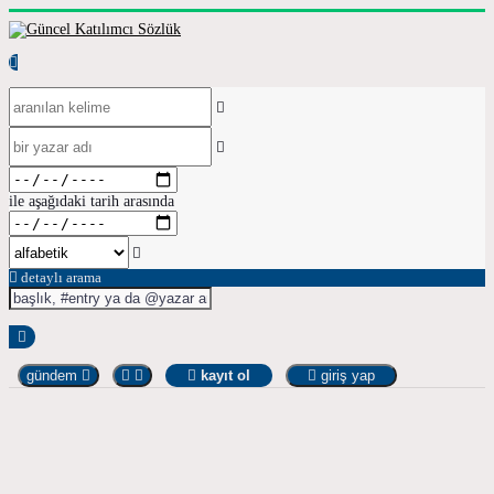
ile aşağıdaki tarih arasında
detaylı arama
gündem
kayıt ol
giriş yap