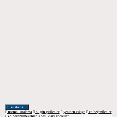
sıralama
normal sıralama
bugün girilenler
yeniden eskiye
en beğenilenler
en beğenilmeyenler
başlıktaki görseller