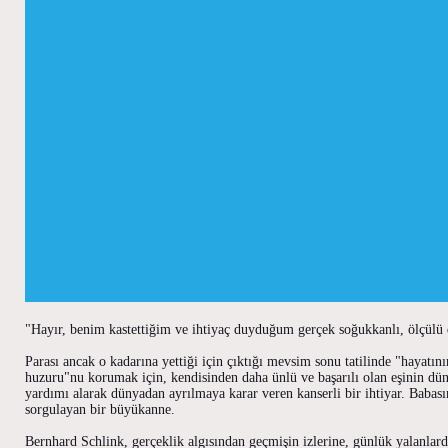
"Hayır, benim kastettiğim ve ihtiyaç duyduğum gerçek soğukkanlı, ölçülü de
Parası ancak o kadarına yettiği için çıktığı mevsim sonu tatilinde "hayatın
huzuru"nu korumak için, kendisinden daha ünlü ve başarılı olan eşinin dün
yardımı alarak dünyadan ayrılmaya karar veren kanserli bir ihtiyar. Babasını 
sorgulayan bir büyükanne.
Bernhard Schlink, gerçeklik algısından geçmişin izlerine, günlük yalanlarda