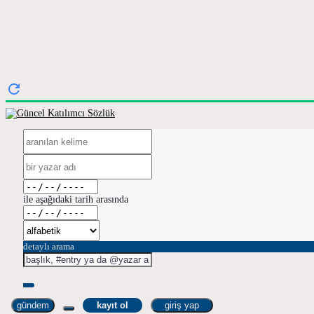
ile aşağıdaki tarih arasında
detaylı arama
gündem
kayıt ol
giriş yap