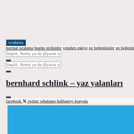
sıralama
normal sıralama
bugün girilenler
yeniden eskiye
en beğenilenler
en beğeni
bernhard schlink – yaz yalanları
facebook
twitter
whatsapp
bağlantıyı kopyala