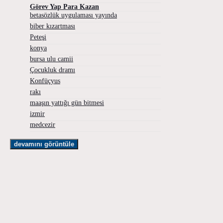
Görev Yap Para Kazan
betasözlük uygulaması yayında
biber kızartması
Peteşi
konya
bursa ulu camii
Çocukluk dramı
Konfüçyus
rakı
maaşın yattığı gün bitmesi
izmir
medcezir
devamını görüntüle