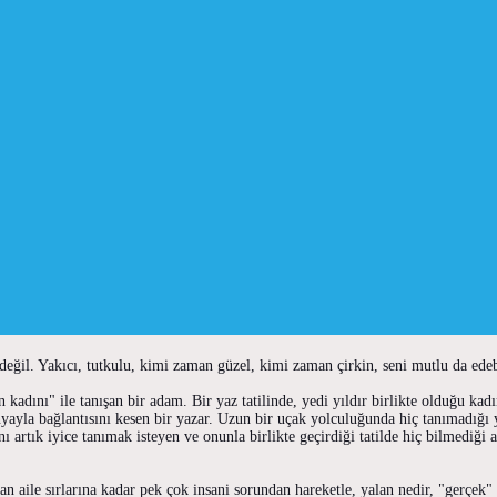
ğil. Yakıcı, tutkulu, kimi zaman güzel, kimi zaman çirkin, seni mutlu da edebili
ın kadını" ile tanışan bir adam. Bir yaz tatilinde, yedi yıldır birlikte olduğu 
yayla bağlantısını kesen bir yazar. Uzun bir uçak yolculuğunda hiç tanımadığı 
artık iyice tanımak isteyen ve onunla birlikte geçirdiği tatilde hiç bilmediği ail
n aile sırlarına kadar pek çok insani sorundan hareketle, yalan nedir, "gerçek"