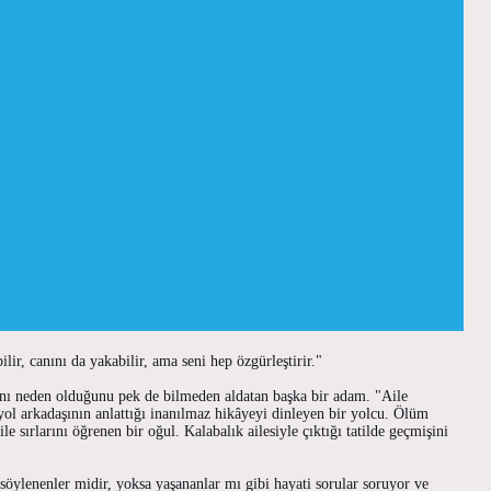
r, canını da yakabilir, ama seni hep özgürleştirir."
kadını neden olduğunu pek de bilmeden aldatan başka bir adam. "Aile
yol arkadaşının anlattığı inanılmaz hikâyeyi dinleyen bir yolcu. Ölüm
e sırlarını öğrenen bir oğul. Kalabalık ailesiyle çıktığı tatilde geçmişini
 söylenenler midir, yoksa yaşananlar mı gibi hayati sorular soruyor ve