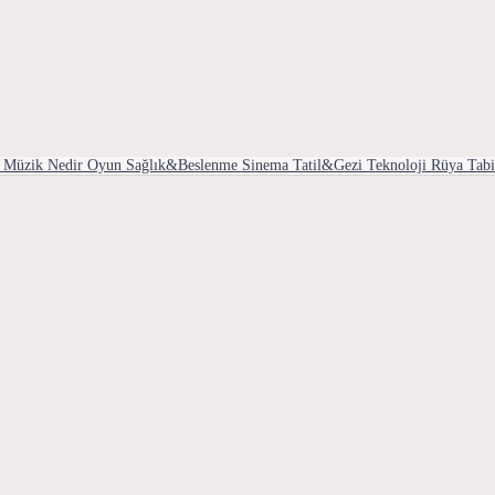
Müzik
Nedir
Oyun
Sağlık&Beslenme
Sinema
Tatil&Gezi
Teknoloji
Rüya Tabi