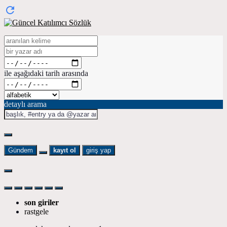
ile aşağıdaki tarih arasında
detaylı arama
Gündem
kayıt ol
giriş yap
son giriler
rastgele