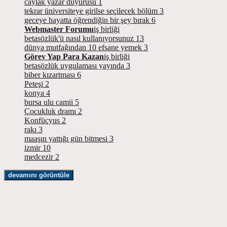
caylak yazar duyurusu
1
tekrar üniversiteye girilse seçilecek bölüm
3
geceye hayatta öğrendiğin bir şey bırak
6
Webmaster Forumu
iş birliği
betasözlük'ü nasıl kullanıyorsunuz
13
dünya mutfağından 10 efsane yemek
3
Görev Yap Para Kazan
iş birliği
betasözlük uygulaması yayında
3
biber kızartması
6
Peteşi
2
konya
4
bursa ulu camii
5
Çocukluk dramı
2
Konfüçyus
2
rakı
3
maaşın yattığı gün bitmesi
3
izmir
10
medcezir
2
devamını görüntüle