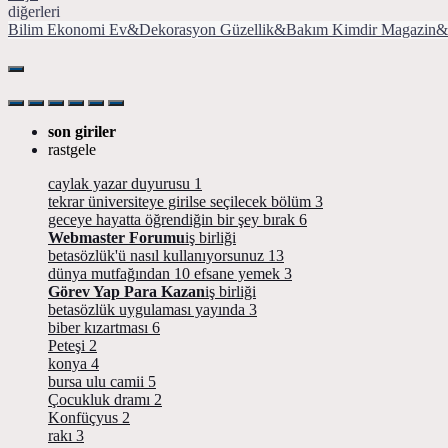
diğerleri
Bilim
Ekonomi
Ev&Dekorasyon
Güzellik&Bakım
Kimdir
Magazin&
son giriler
rastgele
caylak yazar duyurusu
1
tekrar üniversiteye girilse seçilecek bölüm
3
geceye hayatta öğrendiğin bir şey bırak
6
Webmaster Forumu
iş birliği
betasözlük'ü nasıl kullanıyorsunuz
13
dünya mutfağından 10 efsane yemek
3
Görev Yap Para Kazan
iş birliği
betasözlük uygulaması yayında
3
biber kızartması
6
Peteşi
2
konya
4
bursa ulu camii
5
Çocukluk dramı
2
Konfüçyus
2
rakı
3