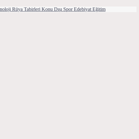
noloji
Rüya Tabirleri
Konu Dışı
Spor
Edebiyat
Eğitim