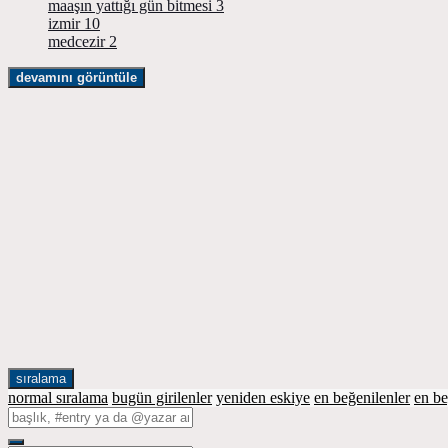
maaşın yattığı gün bitmesi
3
izmir
10
medcezir
2
devamını görüntüle
sıralama
normal sıralama
bugün girilenler
yeniden eskiye
en beğenilenler
en b