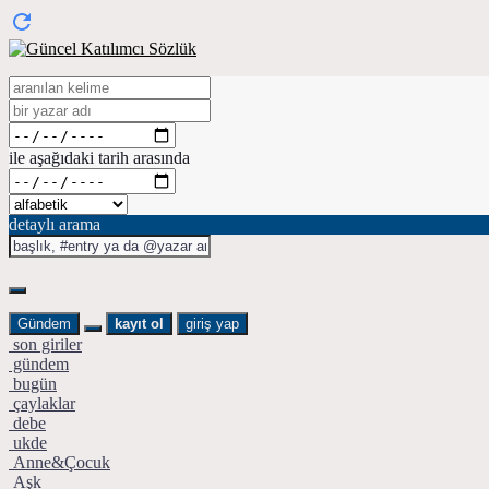
ile aşağıdaki tarih arasında
detaylı arama
Gündem
kayıt ol
giriş yap
son giriler
gündem
bugün
çaylaklar
debe
ukde
Anne&Çocuk
Aşk