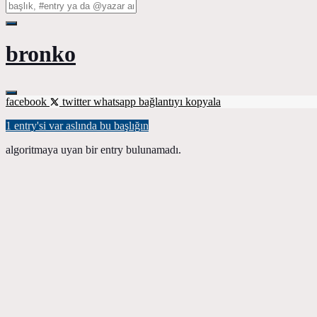
bronko
facebook
twitter
whatsapp
bağlantıyı kopyala
1 entry'si var aslında bu başlığın
algoritmaya uyan bir entry bulunamadı.