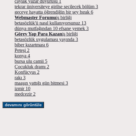
caylak yazar duyurusu
1
tekrar üniversiteye girilse seçilecek bölüm
3
geceye hayatta öğrendiğin bir şey bırak
6
Webmaster Forumu
iş birliği
betasözlük'ü nasıl kullanıyorsunuz
13
dünya mutfağından 10 efsane yemek
3
Görev Yap Para Kazan
iş birliği
betasözlük uygulaması yayında
3
biber kızartması
6
Peteşi
2
konya
4
bursa ulu camii
5
Çocukluk dramı
2
Konfüçyus
2
rakı
3
maaşın yattığı gün bitmesi
3
izmir
10
medcezir
2
devamını görüntüle