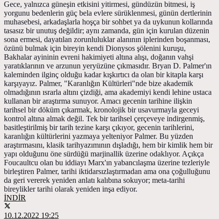
Gece, yalnızca güneşin etkisini yitirmesi, gündüzün bitmesi, iş
yorgunu bedenlerin güç bela evlere sürüklenmesi, günün dertlerinin
muhasebesi, arkadaşlarla hoşça bir sohbet ya da uykunun kollarında
tasasız bir unutuş değildir; aynı zamanda, gün için kurulan düzenin
sona ermesi, dayatılan zorunluluklar alanının iplerinden boşanması,
özünü bulmak için bireyin kendi Dionysos şölenini kuruşu,
Bakhalar ayininin evreni hakimiyeti altına alışı, doğanın vahşi
yaratıklarının ve arzunun yeryüzüne çıkmasıdır. Bryan D. Palmer'ın
kaleminden ilginç olduğu kadar kışkırtıcı da olan bir kitapla karşı
karşıyayız. Palmer, "Karanlığın Kültürleri"nde bize akademik
olmadığının ısrarla altını çizdiği, ama akademiyi kendi lehine ustaca
kullanan bir araştırma sunuyor. Amacı gecenin tarihine ilişkin
tarihsel bir döküm çıkarmak, kronolojik bir usavurmayla geceyi
kontrol altına almak değil. Tek bir tarihsel çerçeveye indirgenmiş,
basitleştirilmiş bir tarih tezine karşı çıkıyor, gecenin tarihlerini,
karanlığın kültürlerini yazmaya yelteniyor Palmer. Bu yüzden
araştırmasını, klasik tarihyazımının dışladığı, hem bir kimlik hem bir
yapı olduğunu öne sürdüğü marjinallik üzerine odaklıyor. Açıkça
Foucaultcu olan bu iddiayı Marx'ın yabancılaşma üzerine tezleriyle
birleştiren Palmer, tarihi iktidarsızlaştırmadan ama ona çoğulluğunu
da geri vererek yeniden anlatı kalıbına sokuyor; meta-tarihi
bireylikler tarihi olarak yeniden inşa ediyor.
İNDİR
10.12.2022 19:25