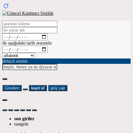
ile aşağıdaki tarih arasında
detaylı arama
Gündem
kayıt ol
giriş yap
son giriler
rastgele