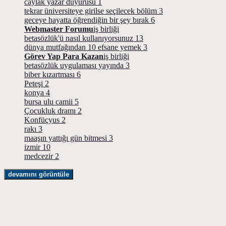
caylak yazar duyurusu
1
tekrar üniversiteye girilse seçilecek bölüm
3
geceye hayatta öğrendiğin bir şey bırak
6
Webmaster Forumu
iş birliği
betasözlük'ü nasıl kullanıyorsunuz
13
dünya mutfağından 10 efsane yemek
3
Görev Yap Para Kazan
iş birliği
betasözlük uygulaması yayında
3
biber kızartması
6
Peteşi
2
konya
4
bursa ulu camii
5
Çocukluk dramı
2
Konfüçyus
2
rakı
3
maaşın yattığı gün bitmesi
3
izmir
10
medcezir
2
devamını görüntüle