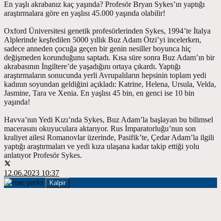
En yaşlı akrabanız kaç yaşında? Profesör Bryan Sykes’ın yaptığı
araştırmalara göre en yaşlısı 45.000 yaşında olabilir!
Oxford Üniversitesi genetik profesörlerinden Sykes, 1994’te İtalya
Alplerinde keşfedilen 5000 yıllık Buz Adam Ötzi’yi incelerken,
sadece anneden çocuğa geçen bir genin nesiller boyunca hiç
değişmeden korunduğunu saptadı. Kısa süre sonra Buz Adam’ın bir
akrabasının İngiltere’de yaşadığını ortaya çıkardı. Yaptığı
araştırmaların sonucunda yerli Avrupalıların hepsinin toplam yedi
kadının soyundan geldiğini açıkladı: Katrine, Helena, Ursula, Velda,
Jasmine, Tara ve Xenia. En yaşlısı 45 bin, en genci ise 10 bin
yaşında!
Havva’nın Yedi Kızı’nda Sykes, Buz Adam’la başlayan bu bilimsel
macerasını okuyuculara aktarıyor. Rus İmparatorluğu’nun son
kraliyet ailesi Romanovlar üzerinde, Pasifik’te, Çedar Adam’la ilgili
yaptığı araştırmaları ve yedi kıza ulaşana kadar takip ettiği yolu
anlatıyor Profesör Sykes.
12.06.2023 10:37
Kalpir