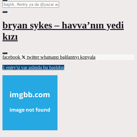
bryan sykes – havva’nın yedi
kızı
facebook
twitter
whatsapp
bağlantıyı kopyala
1 entry'si var aslında bu başlığın