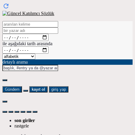
ile aşağıdaki tarih arasında
detaylı arama
Gündem
kayıt ol
giriş yap
son giriler
rastgele