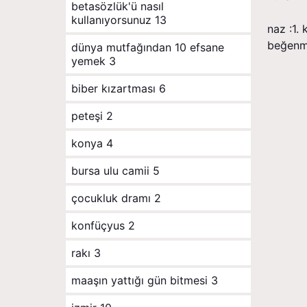
betasözlük'ü nasıl
kullanıyorsunuz
13
naz :1. 
beğenmi
dünya mutfağından 10 efsane
yemek
3
biber kızartması
6
peteşi
2
konya
4
bursa ulu camii
5
çocukluk dramı
2
konfüçyus
2
rakı
3
maaşın yattığı gün bitmesi
3