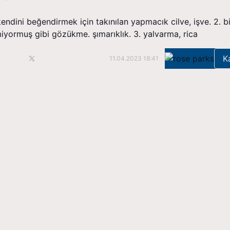
kendini beğendirmek için takınılan yapmacık cilve, işve. 2. bi
yormuş gibi gözükme. şımarıklık. 3. yalvarma, rica
K
11.04.2023 18:41