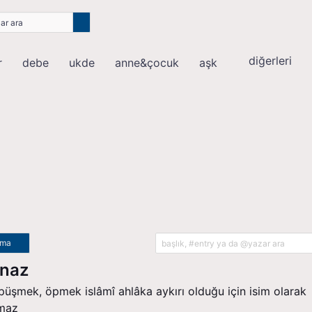
diğerleri
r
debe
ukde
anne&çocuk
aşk
ama
naz
püşmek, öpmek i̇slâmî ahlâka aykırı olduğu için isim olarak
lmaz