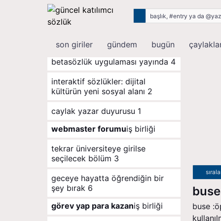
son giriler
rastgele
son giriler
gündem
bugün
çaylakla
betasözlük uygulaması yayında
4
i̇nteraktif sözlükler: dijital
kültürün yeni sosyal alanı
2
caylak yazar duyurusu
1
webmaster forumu
iş birliği
tekrar üniversiteye girilse
seçilecek bölüm
3
sıral
geceye hayatta öğrendiğin bir
şey bırak
6
buse
görev yap para kazan
iş birliği
buse :ö
kullanı