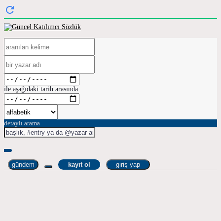
ile aşağıdaki tarih arasında
detaylı arama
gündem
kayıt ol
giriş yap