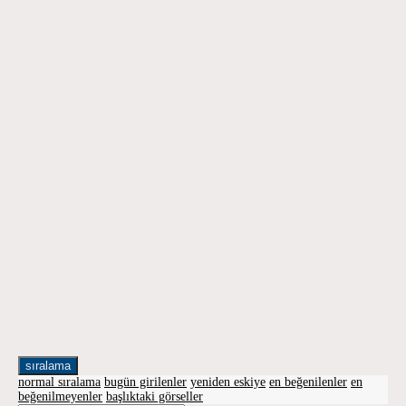
sıralama
normal sıralama
bugün girilenler
yeniden eskiye
en beğenilenler
en
beğenilmeyenler
başlıktaki görseller