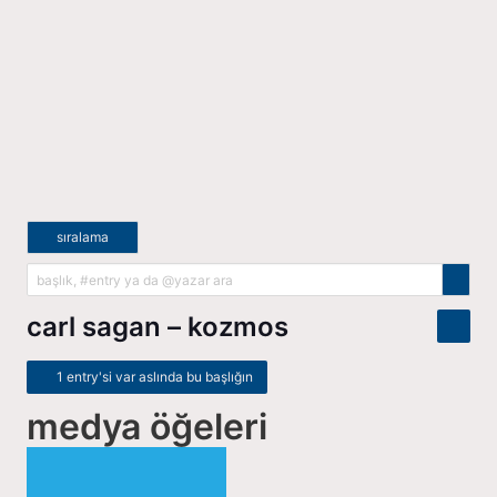
sıralama
carl sagan – kozmos
1 entry'si var aslında bu başlığın
medya öğeleri