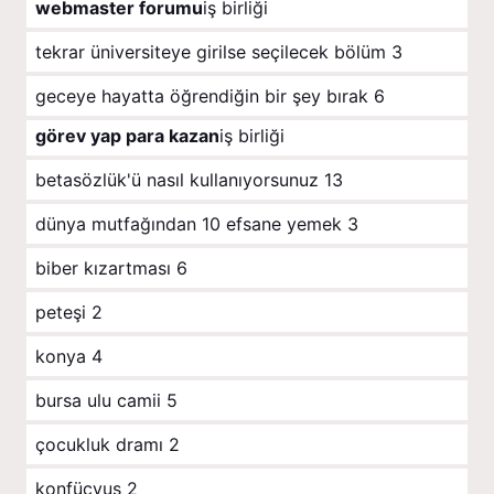
webmaster forumu
iş birliği
tekrar üniversiteye girilse seçilecek bölüm
3
geceye hayatta öğrendiğin bir şey bırak
6
görev yap para kazan
iş birliği
betasözlük'ü nasıl kullanıyorsunuz
13
dünya mutfağından 10 efsane yemek
3
biber kızartması
6
peteşi
2
konya
4
bursa ulu camii
5
çocukluk dramı
2
konfüçyus
2