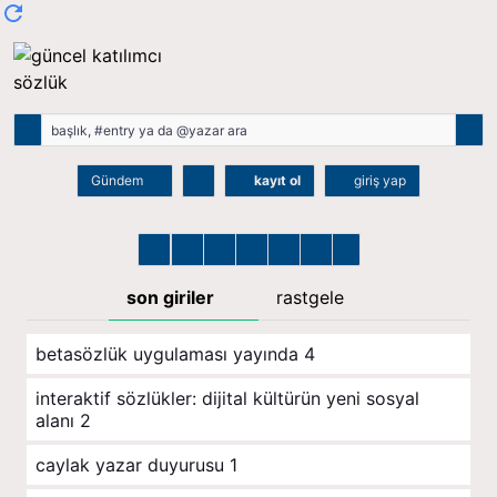
Gündem
kayıt ol
giriş yap
son giriler
rastgele
betasözlük uygulaması yayında
4
i̇nteraktif sözlükler: dijital kültürün yeni sosyal
alanı
2
caylak yazar duyurusu
1