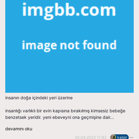
i̇nsanın doğa i̇çindeki yeri üzerine
i̇nsanlığı varlıklı bir evin kapısına bırakılmış kimsesiz bebeğe
benzetsek yeridir. yeni ebeveyni ona geçmişine dair...
devamını oku
30.04.2023 17:42
kalpir