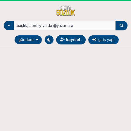
gündem
kayıt ol
giriş yap