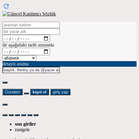
ile aşağıdaki tarih arasında
detaylı arama
Gündem
kayıt ol
giriş yap
son giriler
rastgele