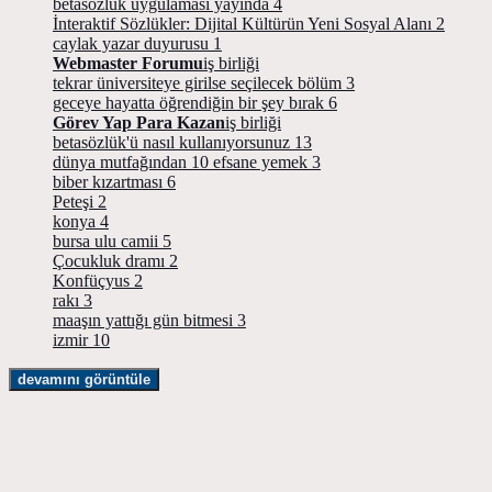
betasözlük uygulaması yayında
4
İnteraktif Sözlükler: Dijital Kültürün Yeni Sosyal Alanı
2
caylak yazar duyurusu
1
Webmaster Forumu
iş birliği
tekrar üniversiteye girilse seçilecek bölüm
3
geceye hayatta öğrendiğin bir şey bırak
6
Görev Yap Para Kazan
iş birliği
betasözlük'ü nasıl kullanıyorsunuz
13
dünya mutfağından 10 efsane yemek
3
biber kızartması
6
Peteşi
2
konya
4
bursa ulu camii
5
Çocukluk dramı
2
Konfüçyus
2
rakı
3
maaşın yattığı gün bitmesi
3
izmir
10
devamını görüntüle