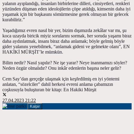
yalanın ayıplandığı, insanları birbirlerine dilleri, cinsiyetleri, renkleri
yüzünden düşman eden ideolojilerin çöpe atıldığı, kimsenin daha iyi
yaşamak için bir başkasını sömürmesine gerek olmayan bir gelecek
kurabiliriz.”
Yaşadığımız evren nasıl bir yer, bizim dışımızda zekâlar var mı, şu
koca uzayda biricik miyiz sorularını sormak, her soruda yaşamı biraz
daha aydınlatmak, insanı biraz daha anlamak; böyle gelmiş böyle
gider yalanını yenebilmek, “anlamak gideni ve gelmekte olanı”, EN
HAKİKİ MÜRŞİT’le mümkün.
Bilim nedir? Nasıl yapılır? Ne işe yarar? Neye inanmamızı söyler?
Neden özgür olmalıdır? Onu inkâr edenlerin başına neler gelir?
Cem Say’dan gerçeğe ulaşmak için keşfedilmiş en iyi yöntemi
anlatan, “sözelciler” dahil herkesi evreni anlama çabamızın
coşkusuyla buluşturan bir kitap: En Hakiki Mürşit
27.04.2023 21:22
Kalpir