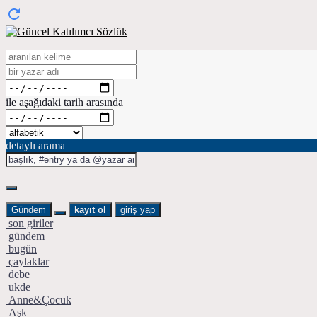
ile aşağıdaki tarih arasında
detaylı arama
Gündem
kayıt ol
giriş yap
son giriler
gündem
bugün
çaylaklar
debe
ukde
Anne&Çocuk
Aşk