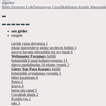
diğerleri
Bilim
Ekonomi
Ev&Dekorasyon
Güzellik&Bakım
Kimdir
Magazin&
son giriler
rastgele
caylak yazar duyurusu
1
tekrar üniversiteye girilse seçilecek bölüm
3
geceye hayatta öğrendiğin bir şey bırak
6
Webmaster Forumu
iş birliği
betasözlük'ü nasıl kullanıyorsunuz
13
dünya mutfağından 10 efsane yemek
3
Görev Yap Para Kazan
iş birliği
betasözlük uygulaması yayında
3
biber kızartması
6
Peteşi
2
konya
4
bursa ulu camii
5
Çocukluk dramı
2
Konfüçyus
2
rakı
3