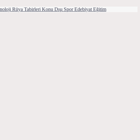
noloji
Rüya Tabirleri
Konu Dışı
Spor
Edebiyat
Eğitim