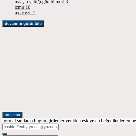
maaşın yattığı gün bitmesi
3
izmir
10
medcezir
2
devamını görüntüle
sıralama
normal sıralama
bugün girilenler
yeniden eskiye
en beğenilenler
en b