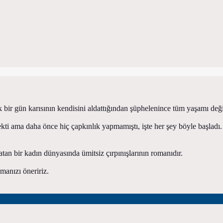
k bir gün karısının kendisini aldattığından şüphelenince tüm yaşamı deği
ekti ama daha önce hiç çapkınlık yapmamıştı, işte her şey böyle başladı.
 bir kadın dünyasında ümitsiz çırpınışlarının romanıdır.
manızı öneririz.