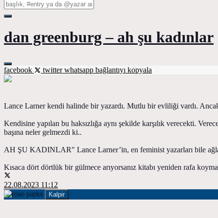
dan greenburg – ah şu kadınlar
facebook
twitter
whatsapp
bağlantıyı kopyala
Lance Larner kendi halinde bir yazardı. Mutlu bir evliliği vardı. Anca
Kendisine yapılan bu haksızlığa aynı şekilde karşılık verecekti. Verec
başına neler gelmezdi ki..
AH ŞU KADINLAR" Lance Larner’in, en feminist yazarları bile ağlatan
Kısaca dört dörtlük bir gülmece arıyorsanız kitabı yeniden rafa koyma
22.08.2023 11:12
Kalpir