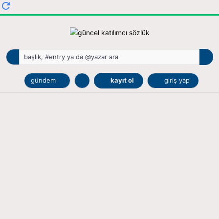
gündem
kayıt ol
giriş yap