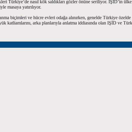
kleri Türkiye’de nasıl kök saldıkları gözler önüne seriliyor. IŞİD’in ülke
yle masaya yatırılıyor.
pılanma biçimleri ve hücre evleri odağa alınırken, genelde Türkiye özel
 katliamlarını, arka planlarıyla anlatma iddiasında olan IŞİD ve Türkiy