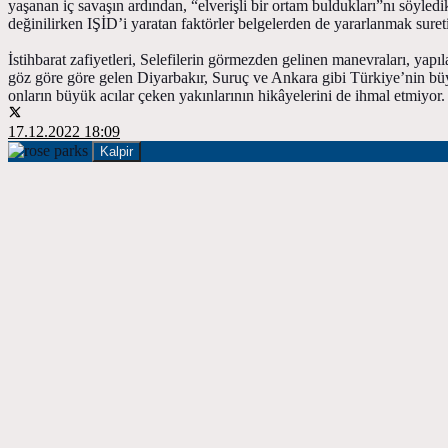
yaşanan iç savaşın ardından, “elverişli bir ortam buldukları”nı söyledi
değinilirken IŞİD’i yaratan faktörler belgelerden de yararlanmak sureti
İstihbarat zafiyetleri, Selefilerin görmezden gelinen manevraları, ya
göz göre göre gelen Diyarbakır, Suruç ve Ankara gibi Türkiye’nin büyük
onların büyük acılar çeken yakınlarının hikâyelerini de ihmal etmiyor.
17.12.2022 18:09
Kalpir