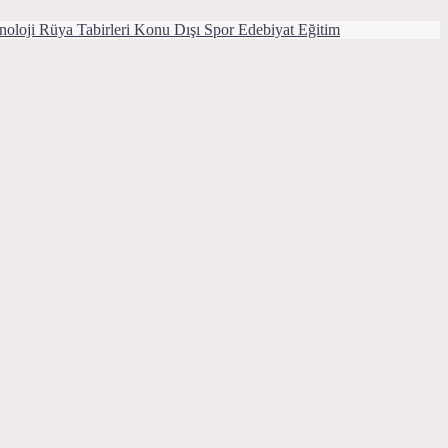
noloji
Rüya Tabirleri
Konu Dışı
Spor
Edebiyat
Eğitim