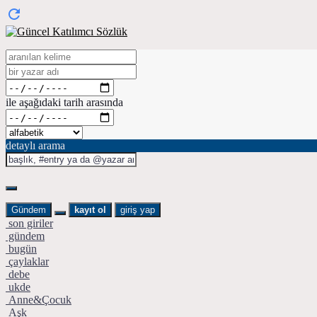
ile aşağıdaki tarih arasında
detaylı arama
Gündem
kayıt ol
giriş yap
son giriler
gündem
bugün
çaylaklar
debe
ukde
Anne&Çocuk
Aşk