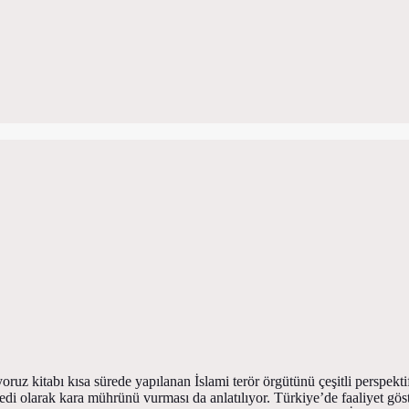
oruz kitabı kısa sürede yapılanan İslami terör örgütünü çeşitli perspekt
jedi olarak kara mührünü vurması da anlatılıyor. Türkiye’de faaliyet göst