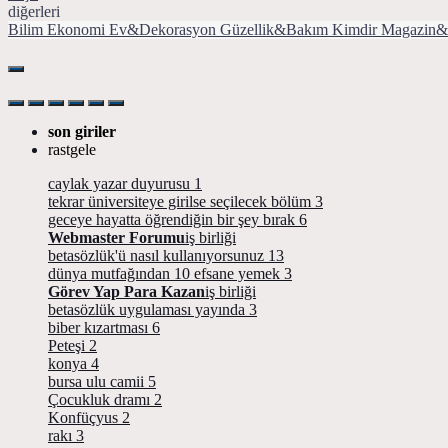
diğerleri
Bilim
Ekonomi
Ev&Dekorasyon
Güzellik&Bakım
Kimdir
Magazin&
son giriler
rastgele
caylak yazar duyurusu
1
tekrar üniversiteye girilse seçilecek bölüm
3
geceye hayatta öğrendiğin bir şey bırak
6
Webmaster Forumu
iş birliği
betasözlük'ü nasıl kullanıyorsunuz
13
dünya mutfağından 10 efsane yemek
3
Görev Yap Para Kazan
iş birliği
betasözlük uygulaması yayında
3
biber kızartması
6
Peteşi
2
konya
4
bursa ulu camii
5
Çocukluk dramı
2
Konfüçyus
2
rakı
3