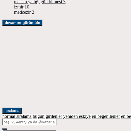
maaşın yattığı gün bitmesi
3
izmir
10
medcezir
2
devamını görüntüle
sıralama
normal sıralama
bugün girilenler
yeniden eskiye
en beğenilenler
en b