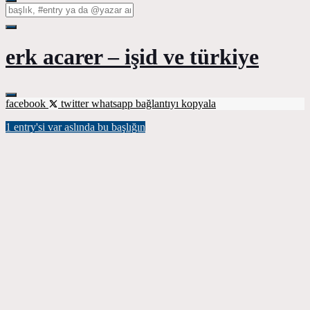
erk acarer – işid ve türkiye
facebook
twitter
whatsapp
bağlantıyı kopyala
1 entry'si var aslında bu başlığın