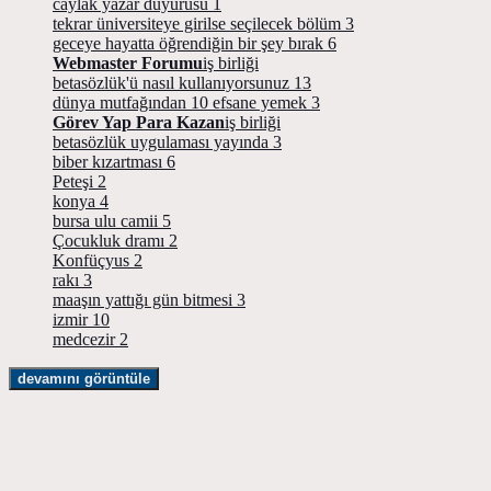
caylak yazar duyurusu
1
tekrar üniversiteye girilse seçilecek bölüm
3
geceye hayatta öğrendiğin bir şey bırak
6
Webmaster Forumu
iş birliği
betasözlük'ü nasıl kullanıyorsunuz
13
dünya mutfağından 10 efsane yemek
3
Görev Yap Para Kazan
iş birliği
betasözlük uygulaması yayında
3
biber kızartması
6
Peteşi
2
konya
4
bursa ulu camii
5
Çocukluk dramı
2
Konfüçyus
2
rakı
3
maaşın yattığı gün bitmesi
3
izmir
10
medcezir
2
devamını görüntüle