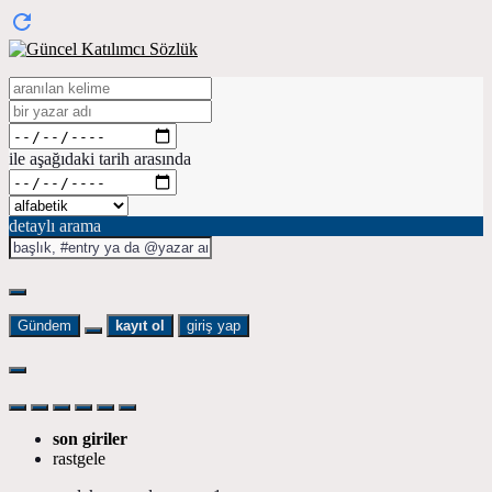
ile aşağıdaki tarih arasında
detaylı arama
Gündem
kayıt ol
giriş yap
son giriler
rastgele